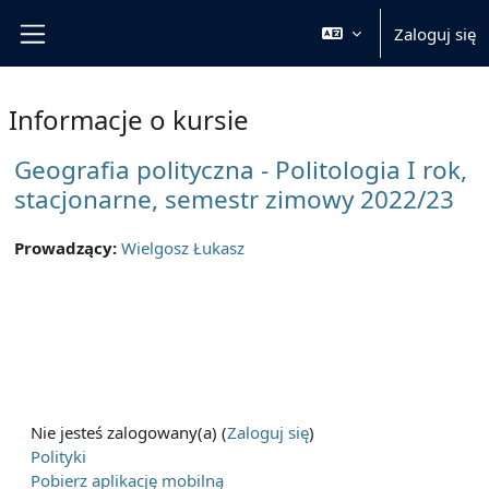
Przejdź do głównej zawartości
Zaloguj się
Panel boczny
Informacje o kursie
Geografia polityczna - Politologia I rok,
stacjonarne, semestr zimowy 2022/23
Prowadzący:
Wielgosz Łukasz
Nie jesteś zalogowany(a) (
Zaloguj się
)
Polityki
Pobierz aplikację mobilną