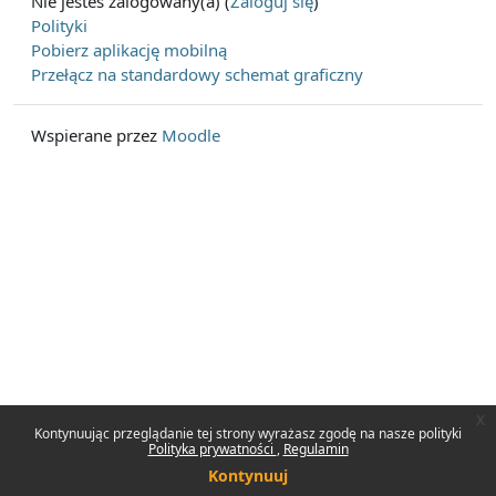
Nie jesteś zalogowany(a) (
Zaloguj się
)
Polityki
Pobierz aplikację mobilną
Przełącz na standardowy schemat graficzny
Wspierane przez
Moodle
x
Kontynuując przeglądanie tej strony wyrażasz zgodę na nasze polityki
Polityka prywatności
Regulamin
Kontynuuj