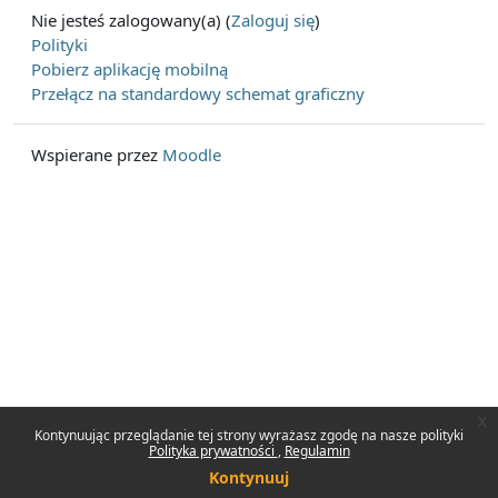
Nie jesteś zalogowany(a) (
Zaloguj się
)
Polityki
Pobierz aplikację mobilną
Przełącz na standardowy schemat graficzny
Wspierane przez
Moodle
x
Kontynuując przeglądanie tej strony wyrażasz zgodę na nasze polityki
Polityka prywatności
Regulamin
Kontynuuj