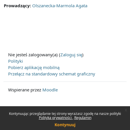
Prowadzący:
Olszanecka-Marmola Agata
Nie jesteś zalogowany(a) (
Zaloguj się
)
Polityki
Pobierz aplikację mobilną
Przełącz na standardowy schemat graficzny
Wspierane przez
Moodle
x
Kontynuując przeglądanie tej strony wyrażasz zgodę na nasze polityki
Polityka prywatności
Regulamin
Kontynuuj