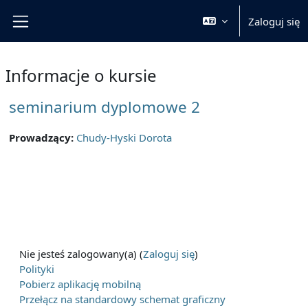
Przejdź do głównej zawartości
Zaloguj się
Panel boczny
Informacje o kursie
seminarium dyplomowe 2
Prowadzący:
Chudy-Hyski Dorota
Nie jesteś zalogowany(a) (
Zaloguj się
)
Polityki
Pobierz aplikację mobilną
Przełącz na standardowy schemat graficzny