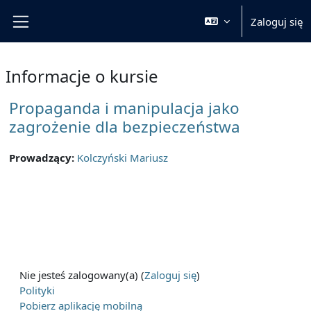
Przejdź do głównej zawartości
Zaloguj się
Panel boczny
Informacje o kursie
Propaganda i manipulacja jako
zagrożenie dla bezpieczeństwa
Prowadzący:
Kolczyński Mariusz
Nie jesteś zalogowany(a) (
Zaloguj się
)
Polityki
Pobierz aplikację mobilną