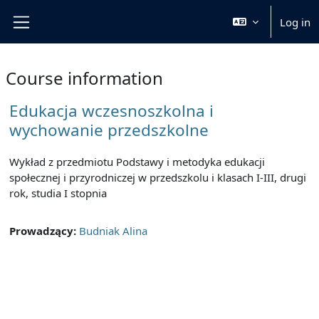
Skip to main content
Log in
Side panel
Course information
Edukacja wczesnoszkolna i
wychowanie przedszkolne
Wykład z przedmiotu Podstawy i metodyka edukacji
społecznej i przyrodniczej w przedszkolu i klasach I-III, drugi
rok, studia I stopnia
Prowadzący:
Budniak Alina