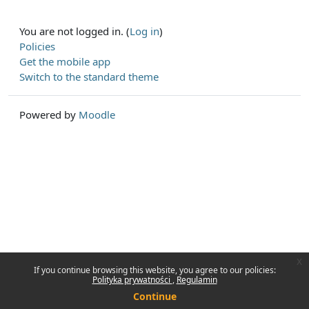
You are not logged in. (
Log in
)
Policies
Get the mobile app
Switch to the standard theme
Powered by
Moodle
x
If you continue browsing this website, you agree to our policies:
Polityka prywatności
Regulamin
Continue