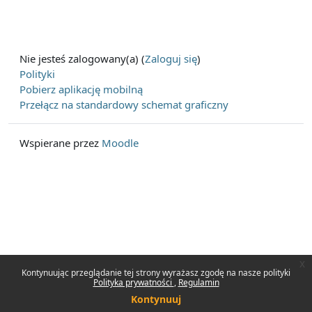
Nie jesteś zalogowany(a) (
Zaloguj się
)
Polityki
Pobierz aplikację mobilną
Przełącz na standardowy schemat graficzny
Wspierane przez
Moodle
x
Kontynuując przeglądanie tej strony wyrażasz zgodę na nasze polityki
Polityka prywatności
Regulamin
Kontynuuj