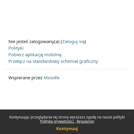
Nie jesteś zalogowany(a) (
Zaloguj się
)
Polityki
Pobierz aplikację mobilną
Przełącz na standardowy schemat graficzny
Wspierane przez
Moodle
x
Kontynuując przeglądanie tej strony wyrażasz zgodę na nasze polityki
Polityka prywatności
Regulamin
Kontynuuj