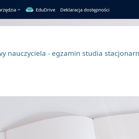
rzędzia
EduDrive
Deklaracja dostępności
y nauczyciela - egzamin studia stacjonar