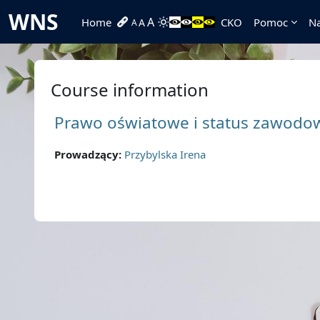
Skip to main content
WNS
A
Home
CKO
Pomoc
Na
A
A
Course information
Prawo oświatowe i status zawodow
Prowadzący:
Przybylska Irena