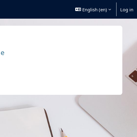
English ‎(en)‎
Log in
ne