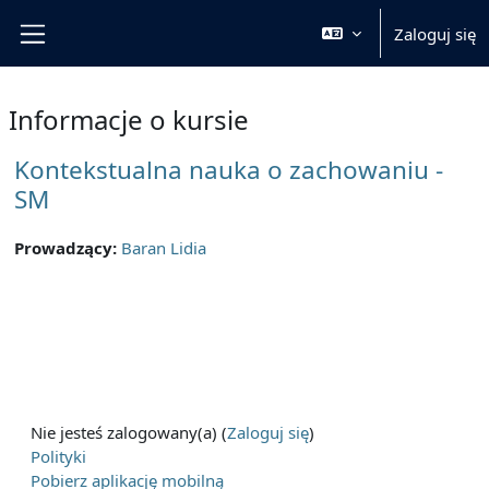
Przejdź do głównej zawartości
Zaloguj się
Panel boczny
Informacje o kursie
Kontekstualna nauka o zachowaniu -
SM
Prowadzący:
Baran Lidia
Nie jesteś zalogowany(a) (
Zaloguj się
)
Polityki
Pobierz aplikację mobilną