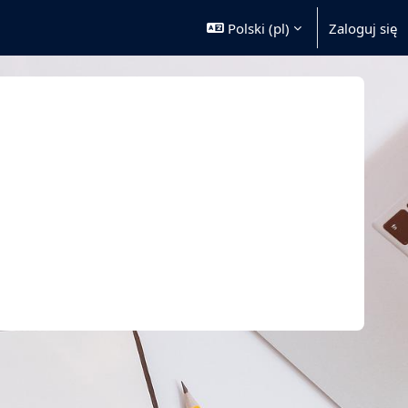
Polski ‎(pl)‎
Zaloguj się