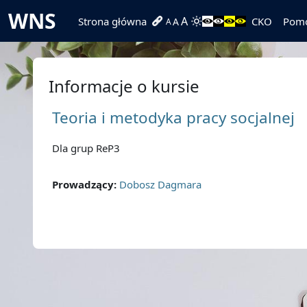
Przejdź do głównej zawartości
WNS
A
Strona główna
CKO
Pom
A
A
Informacje o kursie
Teoria i metodyka pracy socjalnej
Dla grup ReP3
Prowadzący:
Dobosz Dagmara