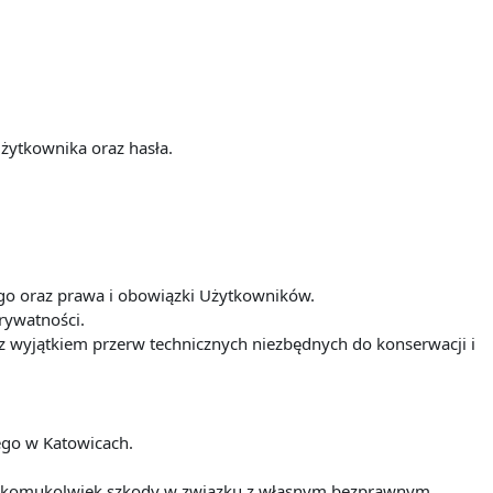
żytkownika oraz hasła.
iego oraz prawa i obowiązki Użytkowników.
prywatności.
t z wyjątkiem przerw technicznych niezbędnych do konserwacji i
iego w Katowicach.
nia komukolwiek szkody w związku z własnym bezprawnym