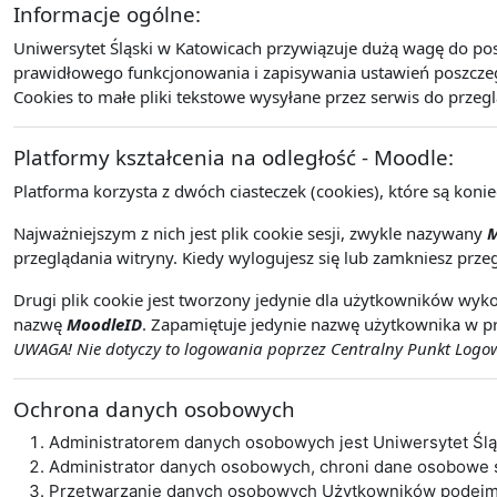
Informacje ogólne:
Uniwersytet Śląski w Katowicach przywiązuje dużą wagę do po
prawidłowego funkcjonowania i zapisywania ustawień poszczegó
Cookies to małe pliki tekstowe wysyłane przez serwis do przeg
Platformy kształcenia na odległość - Moodle:
Platforma korzysta z dwóch ciasteczek (cookies), które są koni
Najważniejszym z nich jest plik cookie sesji, zwykle nazywany
M
przeglądania witryny. Kiedy wylogujesz się lub zamkniesz przeg
Drugi plik cookie jest tworzony jedynie dla użytkowników wyko
nazwę
MoodleID
. Zapamiętuje jedynie nazwę użytkownika w pr
UWAGA! Nie dotyczy to logowania poprzez Centralny Punkt Logowa
Ochrona danych osobowych
Administratorem danych osobowych jest Uniwersytet Śl
Administrator danych osobowych, chroni dane osobowe
Przetwarzanie danych osobowych Użytkowników podejmo