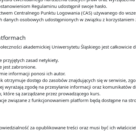
postanowieniom Regulaminu udostępnił swoje hasło.
ctwem Centralnego Punktu Logowania (CAS) używanego do wszelk
 danych osobowych udostępnionych w związku z korzystaniem z u
latformach
połeczności akademickiej Uniwersytetu Śląskiego jest całkowicie 
przyjętych zasad netykiety.
e jest zabronione.
mie informacji ponosi ich autor.
k otrzymuje dostęp do zasobów znajdujących się w serwisie, zg
ej wyrażają zgodę na przesyłanie informacji oraz komunikatów dr
y, które są zarządzane przez prowadzącego kurs.
cje związane z funkcjonowaniem platform będą dostępne na stro
owiedzialność za opublikowane treści oraz musi być ich właścic