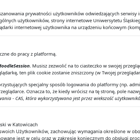
szanowania prywatności użytkowników odwiedzających serwisy int
lnych użytkowników, strony internetowe Uniwersytetu Śląskiego 
lądarki internetowej użytkownika na urządzeniu końcowym (kompute
eczne do pracy z platformą.
oodleSession
. Musisz zezwolić na to ciasteczko w swojej przeg
lądarkę, ten plik cookie zostanie zniszczony (w Twojej przeglądar
rzystujących specjalny sposób logowania do platformy (np. admin
zeglądarce. Oznacza to, że kiedy wrócisz na tę stronę, pole naz
nia - CAS, która wykorzystywana jest przez wiekszość użytkownikó
ąski w Katowicach
 swoich Użytkowników, zachowując wymagania określone w obo
wane jest w celu oraz w zakresie koniecznym do obsługi pro