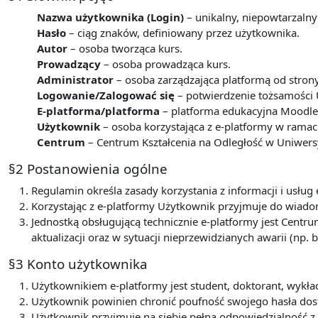
Nazwa użytkownika (Login)
– unikalny, niepowtarzalny
Hasło
– ciąg znaków, definiowany przez użytkownika.
Autor
– osoba tworząca kurs.
Prowadzący
– osoba prowadząca kurs.
Administrator
– osoba zarządzająca platformą od stron
Logowanie/Zalogować się
– potwierdzenie tożsamości 
E-platforma/platforma
– platforma edukacyjna Moodle 
Użytkownik
– osoba korzystająca z e-platformy w ram
Centrum
– Centrum Kształcenia na Odległość w Uniwers
§2 Postanowienia ogólne
Regulamin określa zasady korzystania z informacji i usł
Korzystając z e-platformy Użytkownik przyjmuje do wiadom
Jednostką obsługującą technicznie e-platformy jest Centru
aktualizacji oraz w sytuacji nieprzewidzianych awarii (np. b
§3 Konto użytkownika
Użytkownikiem e-platformy jest student, doktorant, wyk
Użytkownik powinien chronić poufność swojego hasła dos
Użytkownik przyjmuje na siebie pełną odpowiedzialność