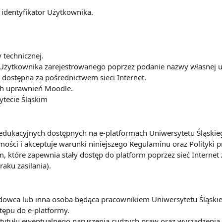
 identyfikator Użytkownika.
y technicznej.
Użytkownika zarejestrowanego poprzez podanie nazwy własnej u
dostępna za pośrednictwem sieci Internet.
ach uprawnień Moodle.
ytecie Śląskim
ug edukacyjnych dostępnych na e-platformach Uniwersytetu Śląsk
ości i akceptuje warunki niniejszego Regulaminu oraz Polityki 
m, które zapewnia stały dostęp do platform poprzez sieć Interne
raku zasilania).
ładowca lub inna osoba będąca pracownikiem Uniwersytetu Śląsk
tępu do e-platformy.
 z tytułu ewentualnego naruszenia cudzych praw oraz wyrządze