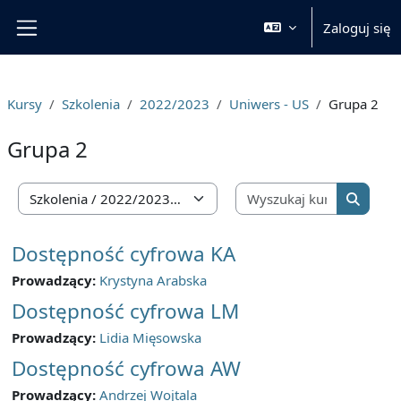
Przejdź do głównej zawartości
Zaloguj się
Panel boczny
Kursy
Szkolenia
2022/2023
Uniwers - US
Grupa 2
Grupa 2
Wyszukaj 
Kategorie kursów
Wyszuka
Dostępność cyfrowa KA
Prowadzący:
Krystyna Arabska
Dostępność cyfrowa LM
Prowadzący:
Lidia Mięsowska
Dostępność cyfrowa AW
Prowadzący:
Andrzej Wojtala