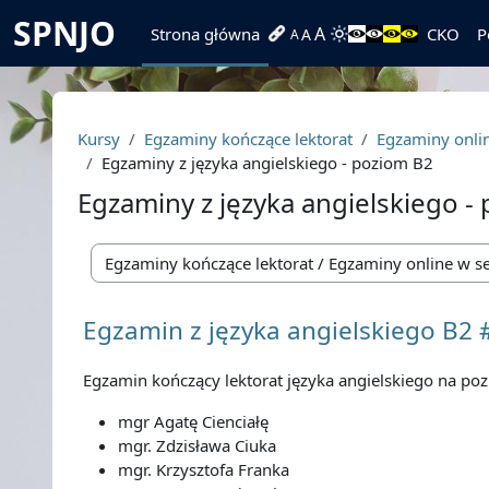
Przejdź do głównej zawartości
SPNJO
A
Strona główna
CKO
P
A
A
Kursy
Egzaminy kończące lektorat
Egzaminy onlin
Egzaminy z języka angielskiego - poziom B2
Egzaminy z języka angielskiego -
Kategorie kursów
Egzamin z języka angielskiego B2 
Egzamin kończący lektorat języka angielskiego na po
mgr Agatę Cienciałę
mgr. Zdzisława Ciuka
mgr. Krzysztofa Franka