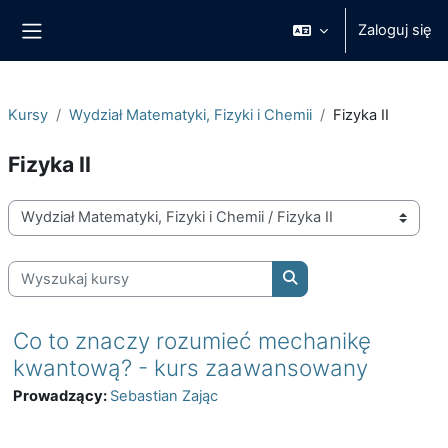
Przejdź do głównej zawartości
Zaloguj się
Panel boczny
Kursy
Wydział Matematyki, Fizyki i Chemii
Fizyka II
Fizyka II
Kategorie kursów
Wyszukaj kursy
Wyszukaj kursy
Co to znaczy rozumieć mechanikę
kwantową? - kurs zaawansowany
Prowadzący:
Sebastian Zając