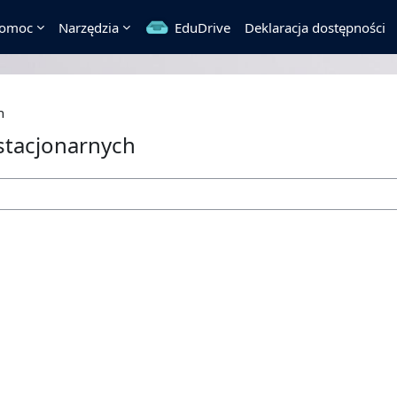
omoc
Narzędzia
EduDrive
Deklaracja dostępności
h
stacjonarnych