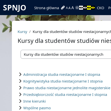
Przejdź do głównej zawartości
SPNJO
A
Strona główna
CKO
P
A
A
Kursy
Kursy dla studentów studiów niestacjonarnyc
Kursy dla studentów studiów nie
Kategorie kursów
Administracja studia niestacjonarne I stopnia
Kognitywistyka studia niestacjonarne I stopnia
Prawo studia niestacjonarne jednolite magisterskie
Przedsiębiorczość studia niestacjonarne I stopnia
Inne kierunki
Wspólne pasmo