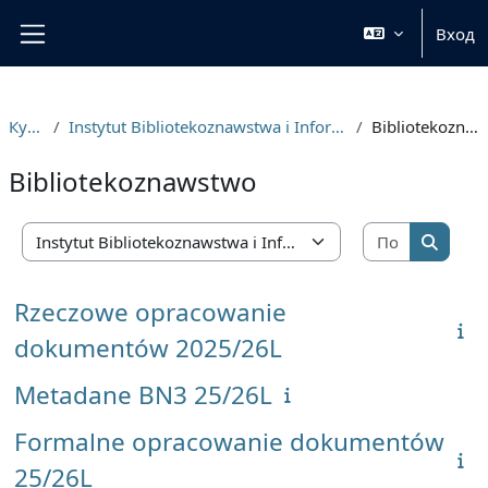
Перейти к основному содержанию
Вход
Боковая панель
Курсы
Instytut Bibliotekoznawstwa i Informacji Naukowej
Bibliotekoznawstwo
Bibliotekoznawstwo
Поиск ку
Категории курсов
Поиск 
Rzeczowe opracowanie
dokumentów 2025/26L
Metadane BN3 25/26L
Formalne opracowanie dokumentów
25/26L