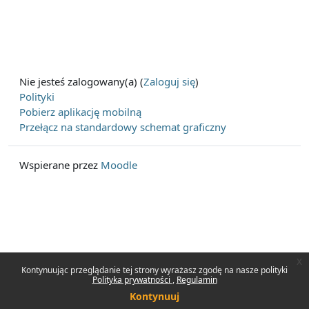
Nie jesteś zalogowany(a) (
Zaloguj się
)
Polityki
Pobierz aplikację mobilną
Przełącz na standardowy schemat graficzny
Wspierane przez
Moodle
x
Kontynuując przeglądanie tej strony wyrażasz zgodę na nasze polityki
Polityka prywatności
Regulamin
Kontynuuj