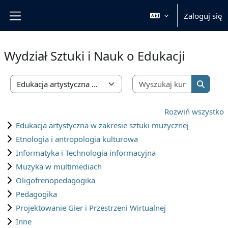
Przejdź do głównej zawartości
Zaloguj się
Panel boczny
Wydział Sztuki i Nauk o Edukacji
Wyszukaj 
Kategorie kursów
Wyszuka
Rozwiń wszystko
Edukacja artystyczna w zakresie sztuki muzycznej
Etnologia i antropologia kulturowa
Informatyka i Technologia informacyjna
Muzyka w multimediach
Oligofrenopedagogika
Pedagogika
Projektowanie Gier i Przestrzeni Wirtualnej
Inne