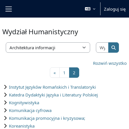
Przejdź do głównej zawartości
Zaloguj się
Panel boczny
Wydział Humanistyczny
Wyszukaj 
Kategorie kursów
Wyszuka
Rozwiń wszystko
Poprzednia strona
Strona 1
Strona 2
«
1
2
Instytut Języków Romańskich i Translatoryki
Katedra Dydaktyki Języka i Literatury Polskiej
Kognitywistyka
Komunikacja cyfrowa
Komunikacja promocyjna i kryzysowa;
Koreanistyka