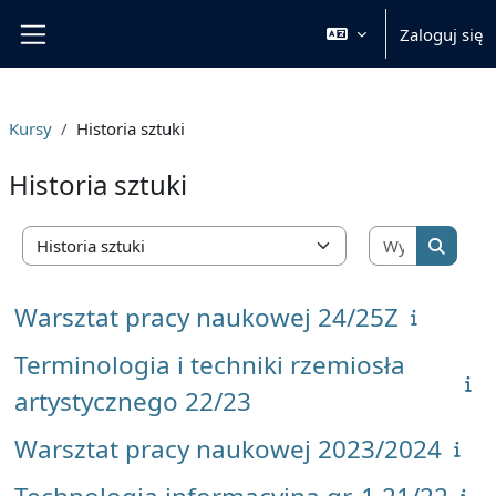
Przejdź do głównej zawartości
Zaloguj się
Panel boczny
Kursy
Historia sztuki
Historia sztuki
Wyszukaj 
Kategorie kursów
Wyszuka
Warsztat pracy naukowej 24/25Z
Terminologia i techniki rzemiosła
artystycznego 22/23
Warsztat pracy naukowej 2023/2024